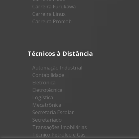
Carreira Furukawa
Carreira Linux
Carreira Promob
Técnicos à Distância
Automação Industrial
Contabilidade
Eletrônica
Eletrotécnica
Logística
Mecatrônica
Secretaria Escolar
Secretariado
Transações Imobilárias
Técnico Petróleo e Gás