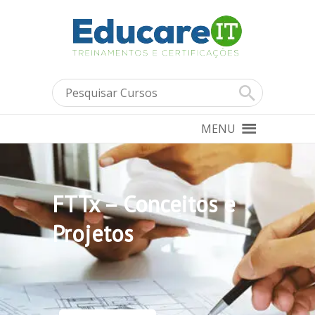
MENU
FTTx – Conceitos e
Projetos