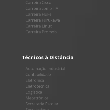
Carreira Cisco
Carreira compTIA
Carreira Fluke
Carreira Furukawa
Carreira Linux
Carreira Promob
Técnicos à Distância
Automação Industrial
Contabilidade
Eletrônica
Eletrotécnica
Logística
Mecatrônica
Secretaria Escolar
Secretariado