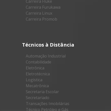
Carreira Fluke
Carreira Furukawa
Carreira Linux
Carreira Promob
Técnicos à Distância
Automação Industrial
Contabilidade
Eletrônica
Eletrotécnica
Logística
Mecatrônica
Secretaria Escolar
Secretariado
Transações Imobilárias
Técnico Petróleo e Gás