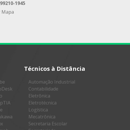
 99210-1945
r Mapa
Técnicos à Distância
obe
Automação Industrial
toDesk
Contabilidade
co
Eletrônica
mpTIA
Eletrotécnica
ke
Logística
rukawa
Mecatrônica
ux
Secretaria Escolar