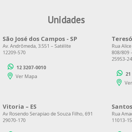
Unidades
São José dos Campos - SP
Teresó
Av. Andrômeda, 3.551 – Satélite
Rua Alice
12209-570
808/809 
25953-2
12 3207-0010
21
Ver Mapa
Ve
Vitoria – ES
Santos
Av Rosendo Serapiao de Souza Filho, 691
Rua Amad
29070-170
11013-1