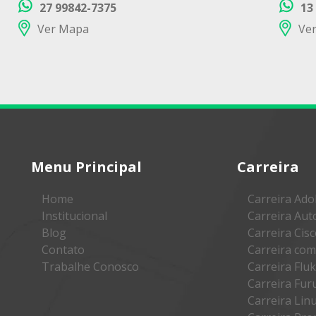
27 99842-7375
13
Ver Mapa
Ve
Menu Principal
Carreira
Home
Carreira Ad
Institucional
Carreira Au
Blog
Carreira Cis
Contato
Carreira co
Trabalhe Conosco
Carreira Flu
Carreira Fu
Carreira Lin