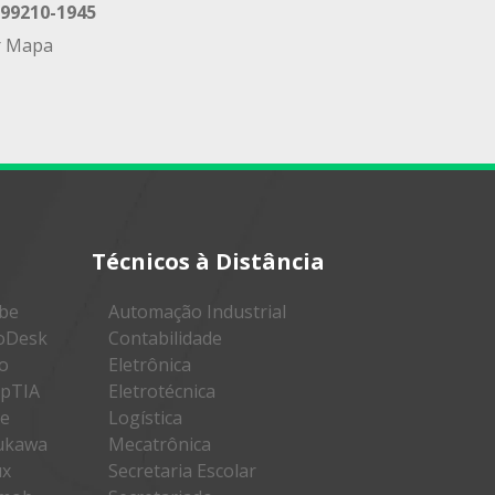
 99210-1945
r Mapa
Técnicos à Distância
obe
Automação Industrial
toDesk
Contabilidade
co
Eletrônica
mpTIA
Eletrotécnica
ke
Logística
rukawa
Mecatrônica
ux
Secretaria Escolar