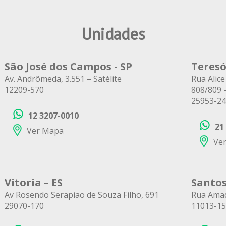
Unidades
São José dos Campos - SP
Teresó
Av. Andrômeda, 3.551 – Satélite
Rua Alice
12209-570
808/809 
25953-2
12 3207-0010
21
Ver Mapa
Ve
Vitoria – ES
Santos
Av Rosendo Serapiao de Souza Filho, 691
Rua Amad
29070-170
11013-1