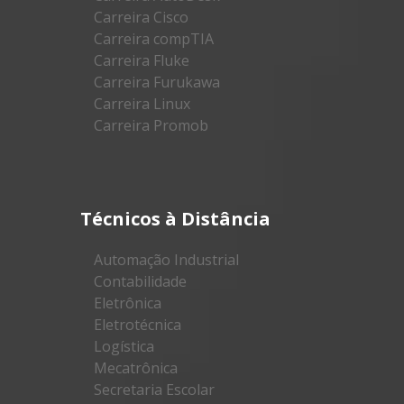
Carreira Cisco
Carreira compTIA
Carreira Fluke
Carreira Furukawa
Carreira Linux
Carreira Promob
Técnicos à Distância
Automação Industrial
Contabilidade
Eletrônica
Eletrotécnica
Logística
Mecatrônica
Secretaria Escolar