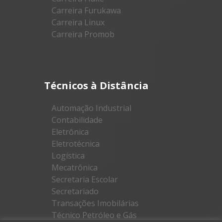
Carreira Furukawa
Carreira Linux
Carreira Promob
Técnicos à Distância
Automação Industrial
Contabilidade
Eletrônica
Eletrotécnica
Logística
Mecatrônica
Secretaria Escolar
Secretariado
Transações Imobilárias
Técnico Petróleo e Gás